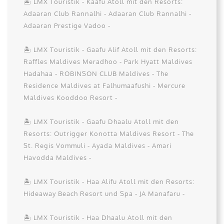
🏝️ LMX Touristik - Kaafu Atoll mit den Resorts:
Adaaran Club Rannalhi - Adaaran Club Rannalhi -
Adaaran Prestige Vadoo -
🏝️ LMX Touristik - Gaafu Alif Atoll mit den Resorts:
Raffles Maldives Meradhoo - Park Hyatt Maldives
Hadahaa - ROBINSON CLUB Maldives - The
Residence Maldives at Falhumaafushi - Mercure
Maldives Kooddoo Resort -
🏝️ LMX Touristik - Gaafu Dhaalu Atoll mit den
Resorts: Outrigger Konotta Maldives Resort - The
St. Regis Vommuli - Ayada Maldives - Amari
Havodda Maldives -
🏝️ LMX Touristik - Haa Alifu Atoll mit den Resorts:
Hideaway Beach Resort und Spa - JA Manafaru -
🏝️ LMX Touristik - Haa Dhaalu Atoll mit den