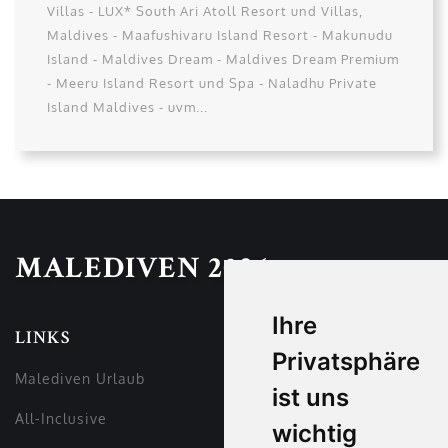
Villas - LUX* South Ari Atoll Resort und Villas,
Maldives - Maafushivaru Island Resort - Makunudu
Island - Maldives Dream - Maldives Dream Premium
- Meeru Island Resort und Spa - Naladhu Private
Island Maldives - uvm...
MALEDIVEN 2026
Ihre
LINKS
Privatsphäre
Malediven Urlaub
ist uns
All-Inclusive
wichtig