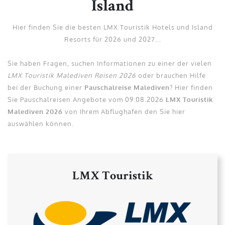
Island
Hier finden Sie die besten LMX Touristik Hotels und Island
Resorts für 2026 und 2027...
Sie haben Fragen, suchen Informationen zu einer der vielen
LMX Touristik Malediven Reisen 2026
oder brauchen Hilfe
bei der Buchung einer
Pauschalreise Malediven
? Hier finden
Sie Pauschalreisen Angebote vom 09.08.2026
LMX Touristik
Malediven 2026
von Ihrem Abflughafen den Sie hier
auswählen können.
LMX Touristik