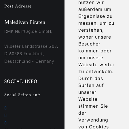
nutzen wir
Post Adresse
außerdem um
Ergebnisse zu
Malediven Piraten
messen, um zu
verstehen,
RMK Nurflug.de GmbH,
woher unsere
Besucher
Vilbeler Landstrasse 203,
kommen oder
D-60388 Frankfurt,
um unsere
Deutschland - Germany
Website weiter
zu entwickeln.
Durch das
SOCIAL INFO
Surfen auf
unserer
Social Seiten auf:
Website
stimmen Sie
der
Verwendung
von Cookies