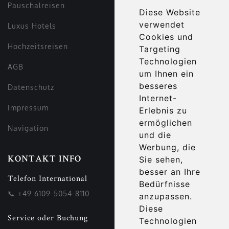
Pauschalreisen
Diese Website
verwendet
Luxus Hotels
Cookies und
Hochzeitsreisen
Targeting
Technologien
AGB
um Ihnen ein
besseres
Datenschutz
Internet-
Impressum
Erlebnis zu
ermöglichen
Navigation
und die
Werbung, die
Sie sehen,
KONTAKT INFO
besser an Ihre
Telefon International
Bedürfnisse
📞
+49 6109-5054-8110
anzupassen.
Diese
Service oder Buchung
Technologien