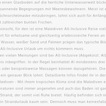
einen Glasboden auf die herrliche Unterwasserwelt blicken
spannende Begegnungen mit Meeresbewohnern. Meist ist ein
e Schnorchelmaske mitzubringen, lohnt sich auch für Anfän
 zahlreichen bunten Fischen.
nscht, für den ist eine Malediven All-Inclusive Reise viel
iert für erholsame und gleichzeitig erlebnisreiche Ferien a
 Wasser, weißer Sand und Palmen prägen das typische Bil
All-Inclusive Urlaub um nichts kümmern muss.
en vielen Meinungen sind bei All-Inclusive (Abgekürzt: AI)
s inbegriffen. In der Regel beinhaltet AI mindestens drei
en oder beispielsweise Massagen können dazugehören. Die
in genauer Blick lohnt. Detaillierte Infos findet ihr in de
ediven - Mit ihrem tropischen Klima sind die Malediven ein
peraturen sind immer angenehm und auch das Baden ist ganz
Strand, der somit viel Ruhe bietet. Häufig befinden sich n
ein Strandurlaub kaum sein. Dennoch muss man keinesfalls