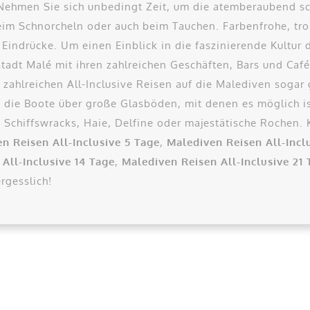
. Nehmen Sie sich unbedingt Zeit, um die atemberaubend s
eim Schnorcheln oder auch beim Tauchen. Farbenfrohe, tro
Eindrücke. Um einen Einblick in die faszinierende Kultur 
stadt Malé mit ihren zahlreichen Geschäften, Bars und Caf
i zahlreichen All-Inclusive Reisen auf die Malediven sogar 
n die Boote über große Glasböden, mit denen es möglich i
Schiffswracks, Haie, Delfine oder majestätische Rochen. K
n Reisen All-Inclusive 5 Tage
,
Malediven Reisen All-Incl
All-Inclusive 14 Tage
,
Malediven Reisen All-Inclusive 21 
rgesslich!