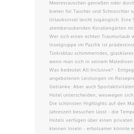
Meeresrauschen genießen oder durch 
bieten für Taucher und Schnorchler 
Urlaubsinsel leicht zugänglich. Ein
atemberaubenden Korallengärten mit
Wer sich einen echten Traumurlaub wü
Inselgruppe im Pazifik ist prädestin
Türkisblau schimmerndes, glasklares
wenn man sich in seinem Malediven 
Was bedeutet All-Inclusive? - Entgeg
angebotenen Leistungen im Reiseprei
Getränke. Aber auch Sportaktivität
Hotel unterscheiden, weswegen sich e
Die schönsten Highlights auf den Mal
Jahreszeit besuchen lässt - die Tem
Hotels verfügen über einen privaten 
kleinen Inseln - erholsamer könnte 