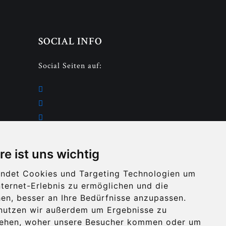
SOCIAL INFO
Social Seiten auf:
Sie möchten uns empfehlen auf
den verschiedenen Social Media
re ist uns wichtig
Plattformen:
ndet Cookies und Targeting Technologien um
nternet-Erlebnis zu ermöglichen und die
en, besser an Ihre Bedürfnisse anzupassen.
nutzen wir außerdem um Ergebnisse zu
tehen, woher unsere Besucher kommen oder um