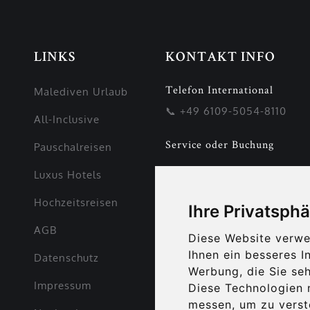
LINKS
KONTAKT INFO
Telefon International
Malediven Urlaub
📞
+49 6109-5054-8110
All-Inclusive
Service oder Buchung
Pauschalreisen
Post Adresse
Luxus Hotels
Hochzeitsreisen
Ihre Privatsphä
Malediven Piraten
AGB
RMK Nurflug.de GmbH,
Diese Website verwe
Ihnen ein besseres I
Datenschutz
Werbung, die Sie seh
Vilbeler Landstrasse 203,
Impressum
Diese Technologien 
D-60388 Frankfurt,
messen, um zu vers