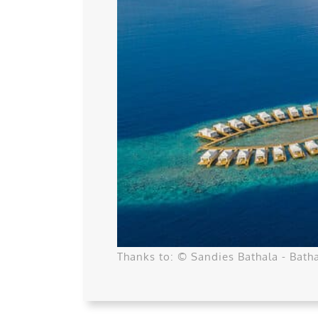
Thanks to: ©
Sandies Bathala - Batha