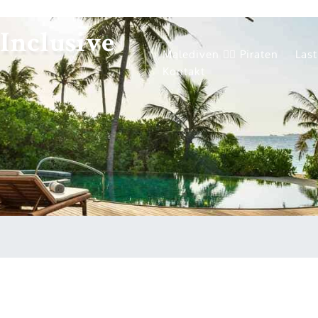
Inclusive
Malediven 🏴‍☠️ Piraten
Las
Kontakt