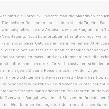
- was sind die Vorteile? - Möchte man die Malediven besuc
 Die meisten Reisenden entscheiden sich dafür, eine Pausc
t, wie beispielsweise die Anreise bzw. den Flug und den T
 Verpflegung. Noch komfortabler ist es allerdings, wenn 
s kann sogar bares Geld sparen, denn bei einem All-Inclus
Bei einer reinen Pauschalreise kann es nämlich dennoch de
 selbst bezahlen muss - und dazu kommen noch die lecker
mit sollte man sich direkt für All-Inclusive entscheiden u
 - man genießt seine Reise einfach in vollen Zügen.
mantik und schillernde Unterwasserwelt - Dank des tropis
 im besonders windstillen und trockenen Winter beliebt ist.
eigenem Strandzugang oder einen Privatgarten, in dem ein
e Overwater-Bungalows, die auf Stelzen im türkisblauen M
ieten. Hier können Sie ungestört den romantischen Sonne