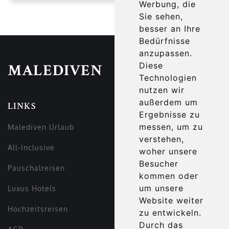
Werbung, die
Sie sehen,
besser an Ihre
Bedürfnisse
anzupassen.
Diese
MALEDIVEN
Technologien
nutzen wir
außerdem um
LINKS
Ergebnisse zu
messen, um zu
Malediven Urlaub
verstehen,
All-Inclusive
woher unsere
Besucher
Pauschalreisen
kommen oder
um unsere
Luxus Hotels
Website weiter
Hochzeitsreisen
zu entwickeln.
Durch das