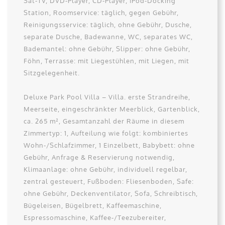
Sat-TV, DVD-Player, CD-Player, iPod-Docking
Station, Roomservice: täglich, gegen Gebühr,
Reinigungsservice: täglich, ohne Gebühr, Dusche,
separate Dusche, Badewanne, WC, separates WC,
Bademantel: ohne Gebühr, Slipper: ohne Gebühr,
Föhn, Terrasse: mit Liegestühlen, mit Liegen, mit
Sitzgelegenheit.
Deluxe Park Pool Villa – Villa. erste Strandreihe,
Meerseite, eingeschränkter Meerblick, Gartenblick,
ca. 265 m², Gesamtanzahl der Räume in diesem
Zimmertyp: 1, Aufteilung wie folgt: kombiniertes
Wohn-/Schlafzimmer, 1 Einzelbett, Babybett: ohne
Gebühr, Anfrage & Reservierung notwendig,
Klimaanlage: ohne Gebühr, individuell regelbar,
zentral gesteuert, Fußboden: Fliesenboden, Safe:
ohne Gebühr, Deckenventilator, Sofa, Schreibtisch,
Bügeleisen, Bügelbrett, Kaffeemaschine,
Espressomaschine, Kaffee-/Teezubereiter,