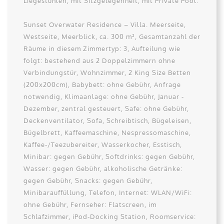
Liegestühlen, mit Sitzgelegenheit, mit Private Pool.
Sunset Overwater Residence – Villa. Meerseite,
Westseite, Meerblick, ca. 300 m², Gesamtanzahl der
Räume in diesem Zimmertyp: 3, Aufteilung wie
folgt: bestehend aus 2 Doppelzimmern ohne
Verbindungstür, Wohnzimmer, 2 King Size Betten
(200x200cm), Babybett: ohne Gebühr, Anfrage
notwendig, Klimaanlage: ohne Gebühr, Januar -
Dezember, zentral gesteuert, Safe: ohne Gebühr,
Deckenventilator, Sofa, Schreibtisch, Bügeleisen,
Bügelbrett, Kaffeemaschine, Nespressomaschine,
Kaffee-/Teezubereiter, Wasserkocher, Esstisch,
Minibar: gegen Gebühr, Softdrinks: gegen Gebühr,
Wasser: gegen Gebühr, alkoholische Getränke:
gegen Gebühr, Snacks: gegen Gebühr,
Minibarauffüllung, Telefon, Internet: WLAN/WiFi:
ohne Gebühr, Fernseher: Flatscreen, im
Schlafzimmer, iPod-Docking Station, Roomservice: