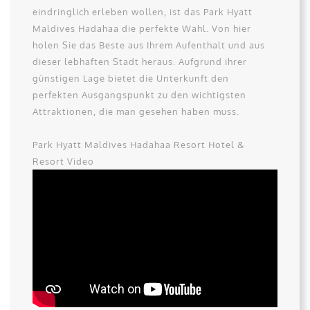
eindringlich erleben wollen, ist das Park Hyatt
Maldives Hadahaa die perfekte Wahl. Von hier
holen Sie das Beste aus Ihrem Aufenthalt und aus
dieser lebhaften Stadt heraus. Aufgrund ihrer
günstigen Lage bietet die Unterkunft den
perfekten Ausgangspunkt zu den wichtigsten
Attraktionen, die man gesehen haben muss.
Park Hyatt Maldives Hadahaa Resort Hotel &
Resort Video