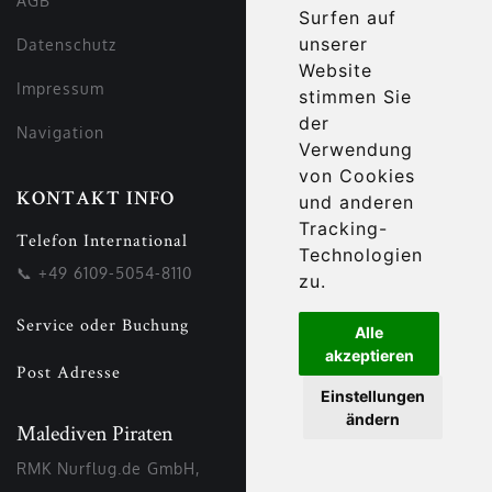
AGB
Surfen auf
unserer
Datenschutz
Website
Impressum
stimmen Sie
der
Navigation
Verwendung
von Cookies
KONTAKT INFO
und anderen
Tracking-
Telefon International
Technologien
📞
+49 6109-5054-8110
zu.
Service oder Buchung
Alle
akzeptieren
Post Adresse
Einstellungen
ändern
Malediven Piraten
RMK Nurflug.de GmbH,