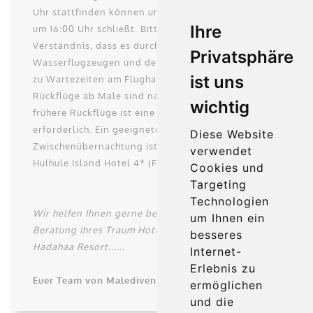
Uhr stattfinden können und der Check In bereits
Ihre
um 16:00 Uhr schließt. Bitte haben Sie dafür
Verständnis, dass es durch die begrenzte Anzahl an
Privatsphäre
Wasserflugzeugen und den gesammelten Transfers
ist uns
zu Wartezeiten am Flughafen kommen kann.
Rückflüge ab Male sind nach 9 Uhr möglich. Für
wichtig
frühere Rückflüge ist eine Zwischenübernachtung
erforderlich. Ein geeignetes Hotel für die
Diese Website
Zwischenübernachtung ist beispielsweise das
verwendet
Hulhule Island Hotel 4* (Flughafeninsel Hulhule).
Cookies und
Targeting
Technologien
Wir helfen Ihnen gerne bei der Buchung und
um Ihnen ein
Beratung Ihres Traum Hotel Park Hyatt Maldives
besseres
Hadahaa Resort......
Internet-
Erlebnis zu
Euer Team von Malediven Piraten - Malediven
ermöglichen
und die