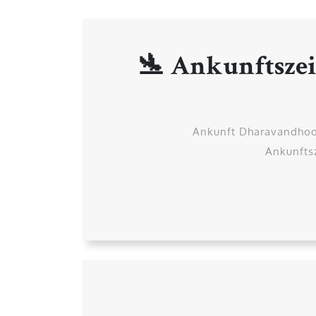
🛬 Ankunftsze
Ankunft Dharavandhoo 
Ankunftsz