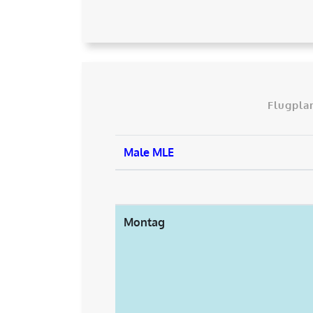
Flugpla
Male MLE
Montag