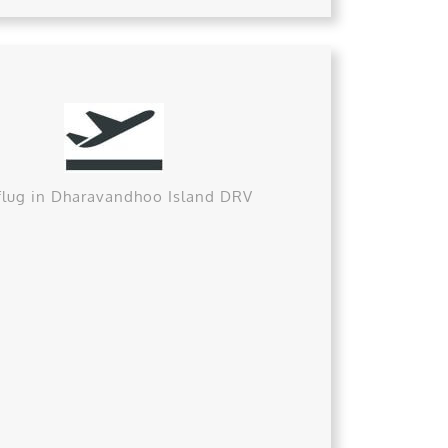
flug in Dharavandhoo Island DRV