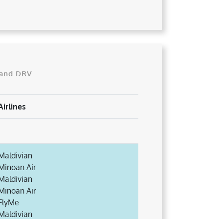
land DRV
Airlines
Maldivian
Minoan Air
Maldivian
Minoan Air
FlyMe
Maldivian