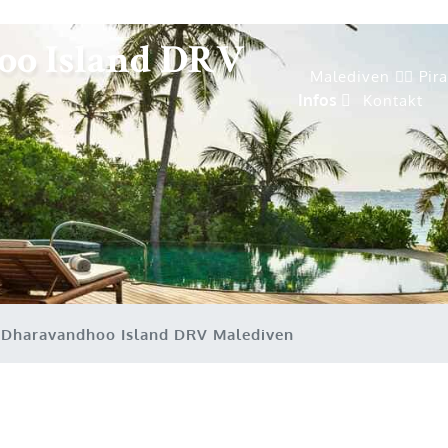
oo Island DRV
Malediven 🏴‍☠️ Pir
Infos
Kontakt
 Dharavandhoo Island DRV Malediven