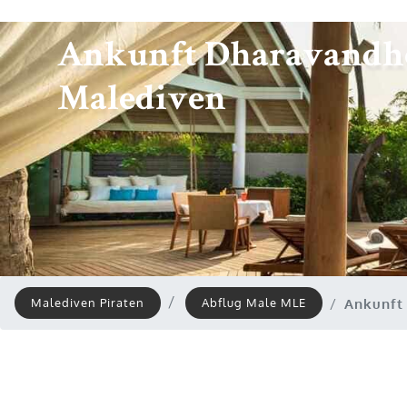
Ankunft Dharavandh
Malediven
Ankunft
Malediven Piraten
Abflug Male MLE