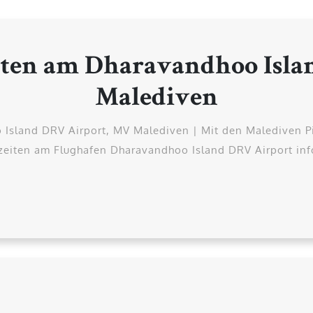
iten am Dharavandhoo Isla
Malediven
Island DRV Airport, MV Malediven | Mit den Malediven Pir
eiten am Flughafen Dharavandhoo Island DRV Airport info