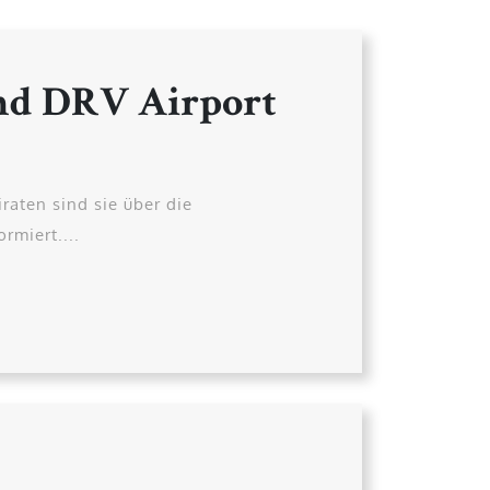
nd DRV Airport
aten sind sie über die
rmiert....