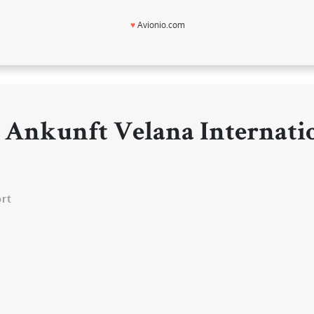
♥
Avionio.com
 Ankunft Velana Internati
rt