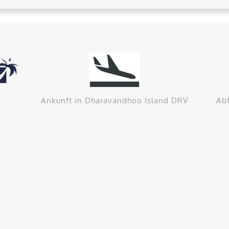
Ankunft in Dharavandhoo Island DRV
Ab