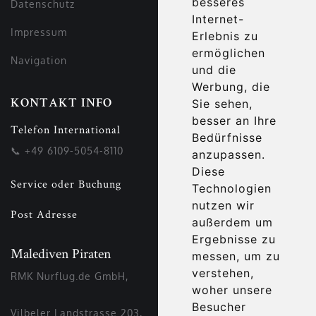
besseres
Datenschutz
Internet-
Impressum
Erlebnis zu
ermöglichen
Navigation
und die
Werbung, die
Sie sehen,
KONTAKT INFO
besser an Ihre
Telefon International
Bedürfnisse
📞
+49 6109-5054-8110
anzupassen.
Diese
Service oder Buchung
Technologien
nutzen wir
Post Adresse
außerdem um
Ergebnisse zu
Malediven Piraten
messen, um zu
verstehen,
RMK Nurflug.de GmbH,
woher unsere
Besucher
Vilbeler Landstrasse 203,