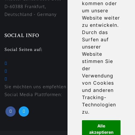
kommen oder
D-60388 Frankfurt,
um unsere
Deutschland - Germany
Website weiter
zu entwickeln.
Durch das
SOCIAL INFO
Surfen auf
unserer
Social Seiten auf:
Website
stimmen Sie
der
Verwendung
von Cookies
Sie möchten uns empfehlen auf den verschiedenen
und anderen
Social Media Plattformen:
Tracking-
Technologien
zu.
Alle
akzeptieren