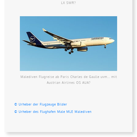
LX SWR?
Malediven Flugreise ab Paris Charles de Gaulle uvm... mit
Austrian Airlines OS AUA?
© Urheber der Flugzeuge Bilder
© Urheber des Flughafen Male MLE Malediven