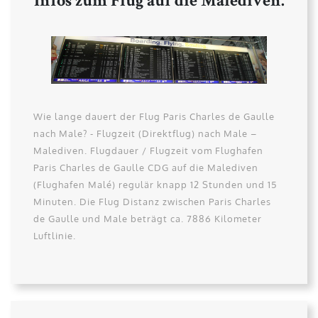
Infos zum Flug auf die Malediven.
Wie lange dauert der Flug Paris Charles de Gaulle
nach Male? - Flugzeit (Direktflug) nach Male –
Malediven. Flugdauer / Flugzeit vom Flughafen
Paris Charles de Gaulle CDG auf die Malediven
(Flughafen Malé) regulär knapp 12 Stunden und 15
Minuten. Die Flug Distanz zwischen Paris Charles
de Gaulle und Male beträgt ca. 7886 Kilometer
Luftlinie.