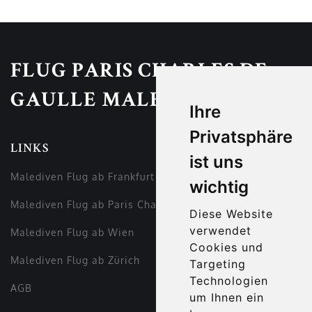
FLUG PARIS CHARLES DE
GAULLE MALE
Ihre
Privatsphäre
LINKS
ist uns
Malediven Flug ab Frankfurt
wichtig
Malediven Flug ab Paris Charles de Gaulle
Diese Website
verwendet
Malediven Flug ab Wien
Cookies und
Malediven Flug ab Zürich
Targeting
Technologien
AGB
um Ihnen ein